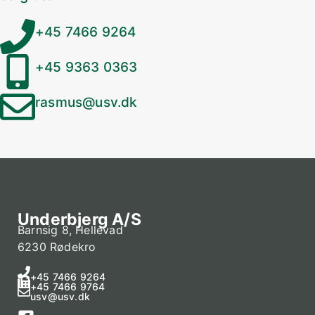
+45 7466 9264
+45 9363 0363
rasmus@usv.dk
Underbjerg A/S
Barnsig 8, Hellevad
6230 Rødekro
+45 7466 9264
+45 7466 9764
usv@usv.dk