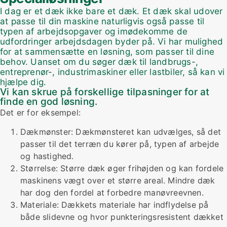
I dag er et dæk ikke bare et dæk. Et dæk skal udover
at passe til din maskine naturligvis også passe til
typen af arbejdsopgaver og imødekomme de
udfordringer arbejdsdagen byder på. Vi har mulighed
for at sammensætte en løsning, som passer til dine
behov. Uanset om du søger dæk til landbrugs-,
entreprenør-, industrimaskiner eller lastbiler, så kan vi
hjælpe dig.
Vi kan skrue på forskellige tilpasninger for at
finde en god løsning.
Det er for eksempel:
Dækmønster: Dækmønsteret kan udvælges, så det
passer til det terræn du kører på, typen af arbejde
og hastighed.
Størrelse: Større dæk øger frihøjden og kan fordele
maskinens vægt over et større areal. Mindre dæk
har dog den fordel at forbedre manøvreevnen.
Materiale: Dækkets materiale har indflydelse på
både slidevne og hvor punkteringsresistent dækket